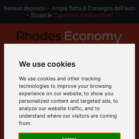
Nessun deposito – Ampia flotta & Consegna dell’auto
– Scopri le
Coperture Assicurative!
We use cookies
MENU
We use cookies and other tracking
technologies to improve your browsing
IT
Mia Prenotazione
experience on our website, to show you
personalized content and targeted ads, to
analyze our website traffic, and to
4.8 Valutazione su Google
understand where our visitors are coming
Cancellazione Gratuita
from.
Supporto Clienti 24/7
Consegna Gratuita a Domicilio
I agree