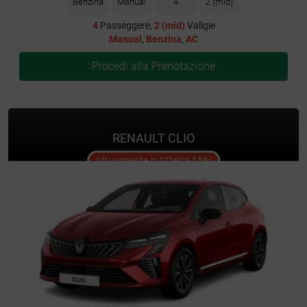
Benzina
Manual
4
2 (mid)
4
Passeggere,
2 (mid)
Valigie
Manual
,
Benzina
,
AC
Procedi alla Prenotazione
RENAULT CLIO
offer
Attualmente in Offerta
15%
!