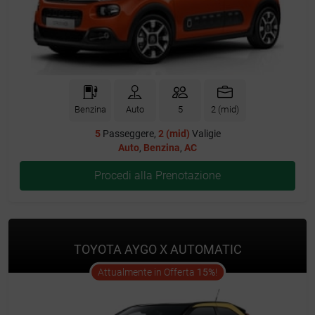
Benzina
Auto
5
2 (mid)
5
Passeggere,
2 (mid)
Valigie
Auto
,
Benzina
,
AC
Procedi alla Prenotazione
TOYOTA AYGO X AUTOMATIC
offer
Attualmente in Offerta
15%
!