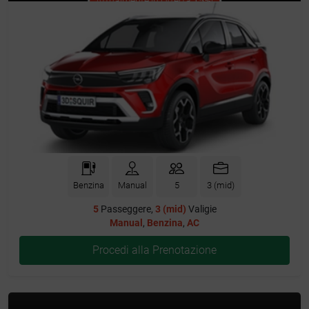
Attualmente in Offerta
15%
!
Benzina
Manual
5
3 (mid)
5
Passeggere,
3 (mid)
Valigie
Manual
,
Benzina
,
AC
Procedi alla Prenotazione