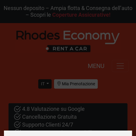
Nessun deposito – Ampia flotta & Consegna dell’auto
– Scopri le
Coperture Assicurative!
MENU
IT
Mia Prenotazione
4.8 Valutazione su Google
Cancellazione Gratuita
Supporto Clienti 24/7
Consegna Gratuita a Domicilio