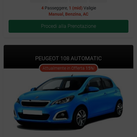
4
Passeggere,
1 (mid)
Valigie
Manual
,
Benzina
,
AC
Procedi alla Prenotazione
PEUGEOT 108 AUTOMATIC
offer
Attualmente in Offerta
15%
!