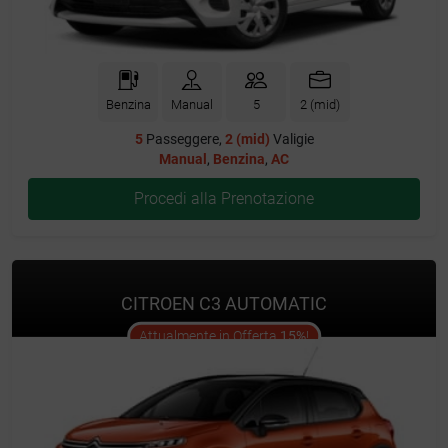
Benzina
Manual
5
2 (mid)
5
Passeggere,
2 (mid)
Valigie
Manual
,
Benzina
,
AC
Procedi alla Prenotazione
CITROEN C3 AUTOMATIC
offer
Attualmente in Offerta
15%
!