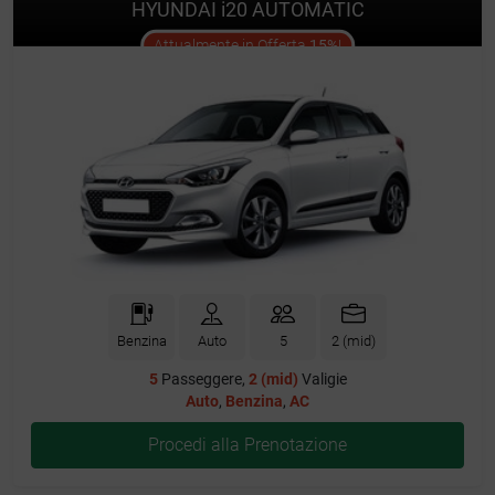
HYUNDAI i20 AUTOMATIC
offer
Attualmente in Offerta
15%
!
Benzina
Auto
5
2 (mid)
5
Passeggere,
2 (mid)
Valigie
Auto
,
Benzina
,
AC
Procedi alla Prenotazione