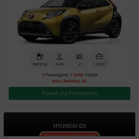
Benzina
Auto
4
1 (mid)
4
Passeggere,
1 (mid)
Valigie
Auto
,
Benzina
,
AC
Procedi alla Prenotazione
HYUNDAI i20
offer
Attualmente in Offerta
15%
!