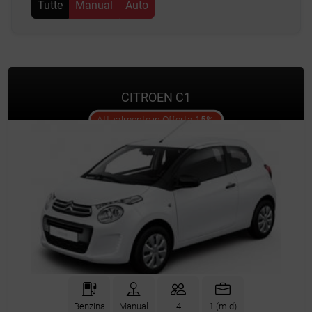
Tutte
Manual
Auto
CITROEN C1
offer
Attualmente in Offerta
15%
!
Benzina
Manual
4
1 (mid)