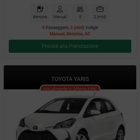
Benzina
Manual
5
2 (mid)
5
Passeggere,
2 (mid)
Valigie
Manual
,
Benzina
,
AC
Procedi alla Prenotazione
TOYOTA YARIS
offer
Attualmente in Offerta
15%
!