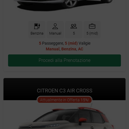
Benzina
Manual
5
5 (mid)
5
Passeggere,
5 (mid)
Valigie
Manual
,
Benzina
,
AC
Procedi alla Prenotazione
CITROEN C3 AIR CROSS
offer
Attualmente in Offerta
15%
!