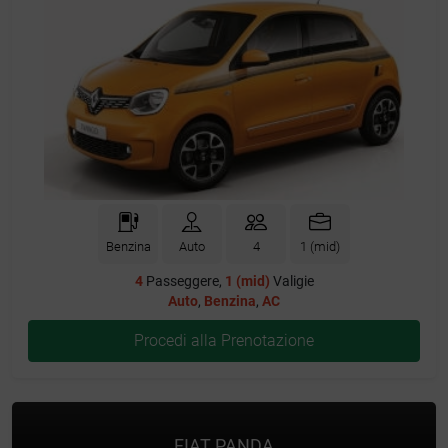
Benzina
Auto
4
1 (mid)
4
Passeggere,
1 (mid)
Valigie
Auto
,
Benzina
,
AC
Procedi alla Prenotazione
FIAT PANDA