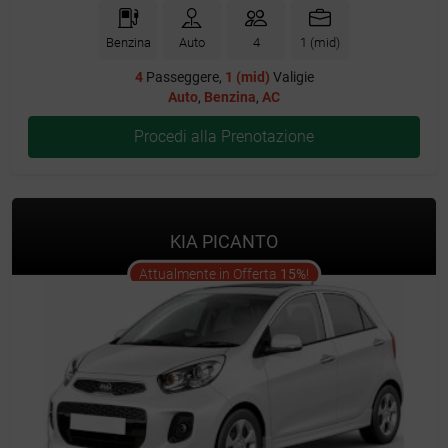
Benzina
Auto
4
1 (mid)
4
Passeggere,
1 (mid)
Valigie
Auto
,
Benzina
,
AC
Procedi alla Prenotazione
KIA PICANTO
offer
Attualmente in Offerta
15%
!