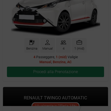
Benzina
Manual
4
1 (mid)
4
Passeggere,
1 (mid)
Valigie
Manual
,
Benzina
,
AC
Procedi alla Prenotazione
RENAULT TWINGO AUTOMATIC
offer
Attualmente in Offerta
15%
!