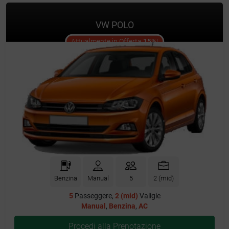
VW POLO
offer
Attualmente in Offerta
15%
!
Benzina
Manual
5
2 (mid)
5
Passeggere,
2 (mid)
Valigie
Manual
,
Benzina
,
AC
Procedi alla Prenotazione