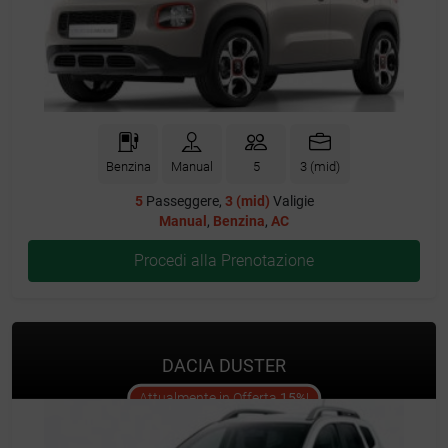
Benzina
Manual
5
3 (mid)
5
Passeggere,
3 (mid)
Valigie
Manual
,
Benzina
,
AC
Procedi alla Prenotazione
DACIA DUSTER
offer
Attualmente in Offerta
15%
!