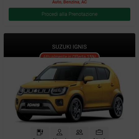
Auto
,
Benzina
,
AC
Procedi alla Prenotazione
SUZUKI IGNIS
offer
Attualmente in Offerta
15%
!