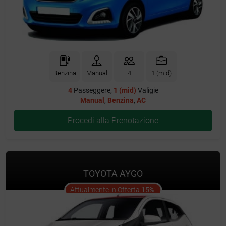
Benzina
Manual
4
1 (mid)
4
Passeggere,
1 (mid)
Valigie
Manual
,
Benzina
,
AC
Procedi alla Prenotazione
TOYOTA AYGO
offer
Attualmente in Offerta
15%
!