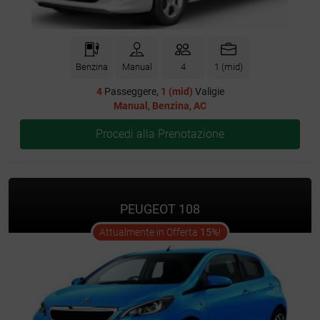
Benzina
Manual
4
1 (mid)
4
Passeggere,
1 (mid)
Valigie
Manual
,
Benzina
,
AC
Procedi alla Prenotazione
PEUGEOT 108
offer
Attualmente in Offerta
15%
!