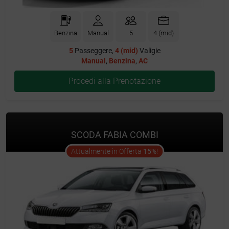
Benzina
Manual
5
4 (mid)
5
Passeggere,
4 (mid)
Valigie
Manual
,
Benzina
,
AC
Procedi alla Prenotazione
SCODA FABIA COMBI
offer
Attualmente in Offerta
15%
!