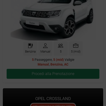
Benzina
Manual
5
5 (mid)
5
Passeggere,
5 (mid)
Valigie
Manual
,
Benzina
,
AC
Procedi alla Prenotazione
OPEL CROSSLAND
offer