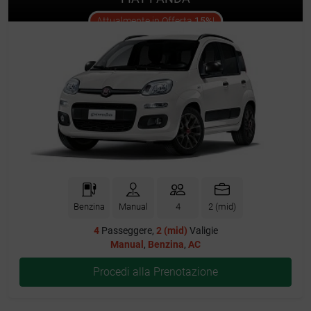
offer
Attualmente in Offerta
15%
!
Benzina
Manual
4
2 (mid)
4
Passeggere,
2 (mid)
Valigie
Manual
,
Benzina
,
AC
Procedi alla Prenotazione