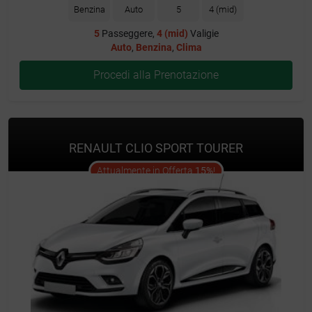
Benzina
Auto
5
4 (mid)
5
Passeggere,
4 (mid)
Valigie
Auto
,
Benzina
,
Clima
Procedi alla Prenotazione
RENAULT CLIO SPORT TOURER
offer
Attualmente in Offerta
15%
!