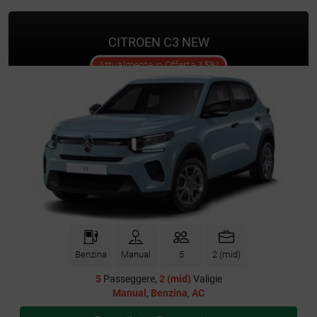
CITROEN C3 NEW
offer
Attualmente in Offerta
15%
!
Benzina
Manual
5
2 (mid)
5
Passeggere,
2 (mid)
Valigie
Manual
,
Benzina
,
AC