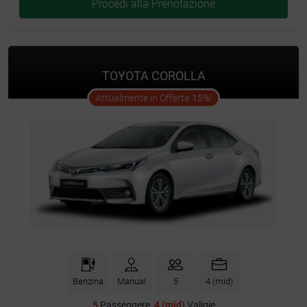
Procedi alla Prenotazione
TOYOTA COROLLA
offer
Attualmente in Offerta
15%
!
Benzina
Manual
5
4 (mid)
5
Passeggere,
4 (mid)
Valigie