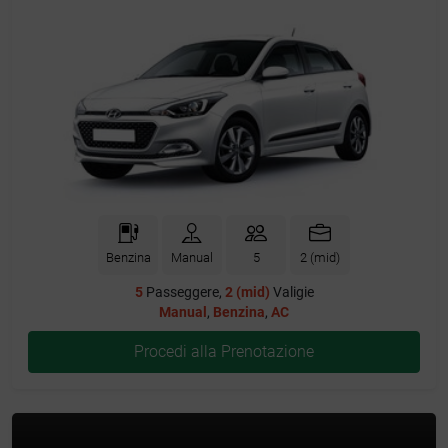
Benzina
Manual
5
2 (mid)
5
Passeggere,
2 (mid)
Valigie
Manual
,
Benzina
,
AC
Procedi alla Prenotazione