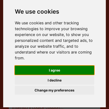
Posto di Ritiro
We use cookies
We use cookies and other tracking
Data di Ritiro
technologies to improve your browsing
experience on our website, to show you
personalized content and targeted ads, to
Tempo di Ritiro
analyze our website traffic, and to
understand where our visitors are coming
Posto di Riconsegna
from.
I agree
Data di Riconsegna
I decline
Tempo di Riconsegna
Change my preferences
Inserisci il codice coupon...