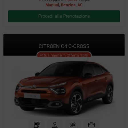
Manual
,
Benzina
,
AC
Procedi alla Prenotazione
CITROEN C4 C-CROSS
offer
Attualmente in Offerta
15%
!