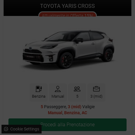
TOYOTA YARIS CROSS
offer
Attualmente in Offerta
15%
!
Benzina
Manual
5
3 (mid)
5
Passeggere,
3 (mid)
Valigie
Manual
,
Benzina
,
AC
Procedi alla Prenotazione
Cookie Settings