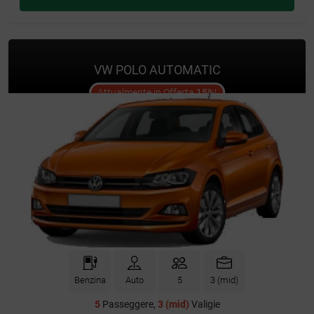
VW POLO AUTOMATIC
offer
Attualmente in Offerta
15%
!
Benzina
Auto
5
3 (mid)
5
Passeggere,
3 (mid)
Valigie