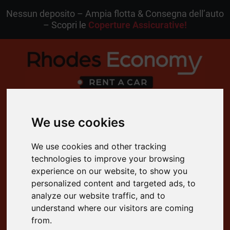
Nessun deposito – Ampia flotta & Consegna dell’auto
– Scopri le
Coperture Assicurative!
MENU
We use cookies
IT
Mia Prenotazione
We use cookies and other tracking
technologies to improve your browsing
experience on our website, to show you
personalized content and targeted ads, to
4.8 Valutazione su Google
analyze our website traffic, and to
Cancellazione Gratuita
understand where our visitors are coming
Supporto Clienti 24/7
from.
Consegna Gratuita a Domicilio