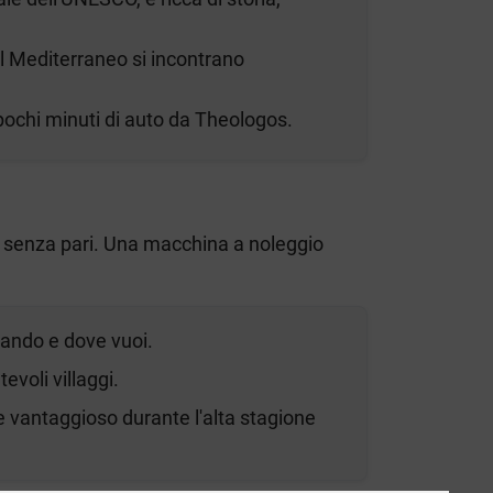
 il Mediterraneo si incontrano
 pochi minuti di auto da Theologos.
rt senza pari. Una macchina a noleggio
uando e dove vuoi.
voli villaggi.
 vantaggioso durante l'alta stagione