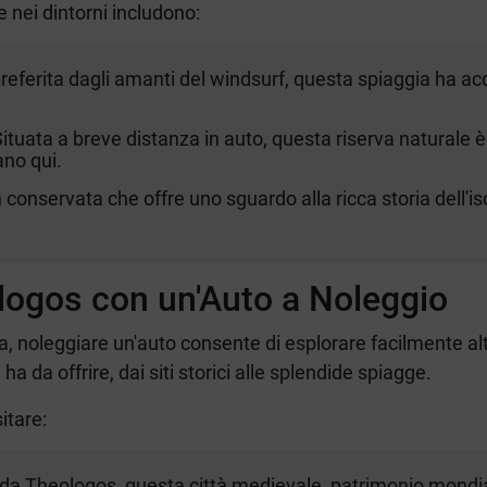
 nei dintorni includono:
referita dagli amanti del windsurf, questa spiaggia ha acq
Situata a breve distanza in auto, questa riserva naturale 
ano qui.
n conservata che offre uno sguardo alla ricca storia dell'i
ologos con un'Auto a Noleggio
, noleggiare un'auto consente di esplorare facilmente altr
a da offrire, dai siti storici alle splendide spiagge.
itare:
m da Theologos, questa città medievale, patrimonio mondial