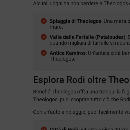
Alcuni luoghi da non perdere a Theologos e
Spiaggia di Theologos
: Una meta p
mare.
Valle delle Farfalle (Petaloudes)
: 
quando migliaia di farfalle si radun
Antica Kamiros
: Un’antica città be
Theologos.
Esplora Rodi oltre The
Benché Theologos offra una tranquilla fuga
Theologos, puoi scoprire tutto ciò che Rodi h
Con un'auto a noleggio, puoi facilmente vis
Città di Rodi
: Situata a circa 20 k