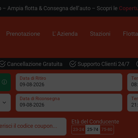
 – Ampia flotta & Consegna dell’auto – Scopri le
Copertu
Prenotazione
L' Azienda
Stazioni
Flotta
Cancellazione Gratuita
Supporto Clienti 24/7
Data di Ritiro
Tem
Data di Riconsegna
Te
Età del Conducente
erisci il codice coupon...
23-24
25-74
75-80