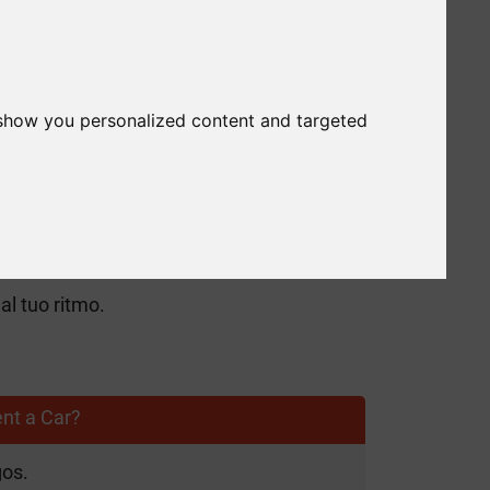
Car
è il partner ideale per un noleggio auto
, il tuo viaggio sarà piacevole e senza
 show you personalized content and targeted
e esigenze.
odi.
 al tuo ritmo.
ent a Car?
gos.