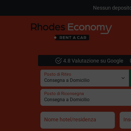
Nessun deposito
4.8 Valutazione su Google
Posto di Ritiro
Posto di Riconsegna
Nome hotel/residenza
Ins