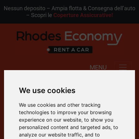
Nessun deposito – Ampia flotta & Consegna dell’auto
– Scopri le
Coperture Assicurative!
MENU
IT
Mia Prenotazione
We use cookies
We use cookies and other tracking
4.8 Valutazione su Google
technologies to improve your browsing
Cancellazione Gratuita
experience on our website, to show you
personalized content and targeted ads, to
Supporto Clienti 24/7
analyze our website traffic, and to
Consegna Gratuita a Domicilio