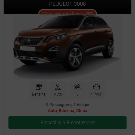
PEUGEOT 3008
offer
Attualmente in Offerta
20%
!
Benzina
Auto
5
4 (mid)
5
Passeggere,
4
Valigie
Auto
,
Benzina
,
Clima
Procedi alla Prenotazione