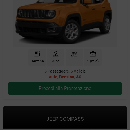
Benzina
Auto
5
5 (mid)
5
Passeggere,
5
Valigie
Auto
,
Benzina
,
AC
Procedi alla Prenotazione
JEEP COMPASS