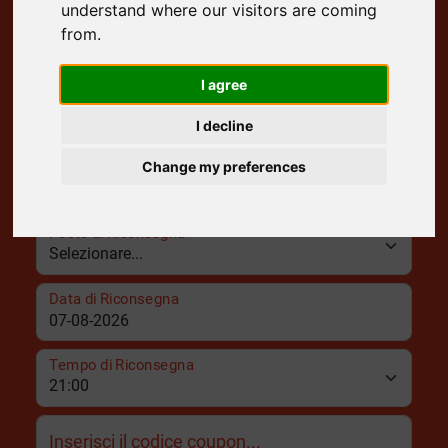
understand where our visitors are coming
from.
Posto di Ritiro
I agree
Data di Ritiro
I decline
Tempo di Ritiro
Change my preferences
Posto di Riconsegna
Data di Riconsegna
Tempo di Riconsegna
Inserisci il codice coupon...