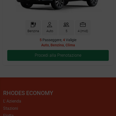
Benzina
Auto
5
4 (mid)
5
Passeggere,
4
Valigie
Auto
,
Benzina
,
Clima
Procedi alla Prenotazione
RHODES ECONOMY
L' Azienda
Stazioni
Flotta