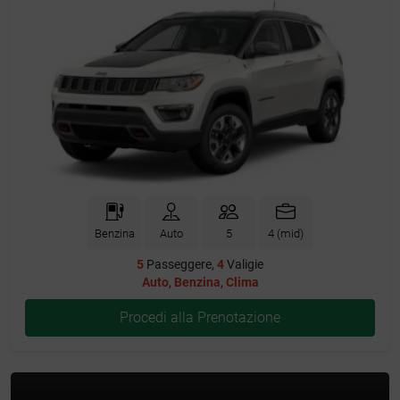
Benzina
Auto
5
4 (mid)
5
Passeggere,
4
Valigie
Auto
,
Benzina
,
Clima
Procedi alla Prenotazione