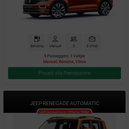
Benzina
Manual
5
3 (mid)
5
Passeggere,
3
Valigie
Manual
,
Benzina
,
Clima
Procedi alla Prenotazione
JEEP RENEGADE AUTOMATIC
offer
Attualmente in Offerta
20%
!