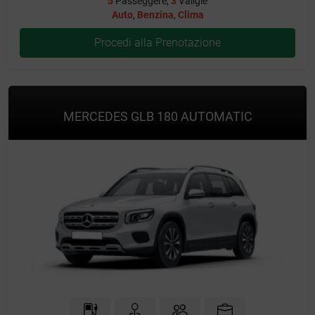
5
Passeggere,
3
Valigie
Auto
,
Benzina
,
Clima
Procedi alla Prenotazione
MERCEDES GLB 180 AUTOMATIC