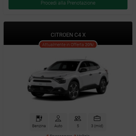
Procedi alla Prenotazione
CITROEN C4 X
offer
Attualmente in Offerta
20%
!
Benzina
Auto
5
3 (mid)