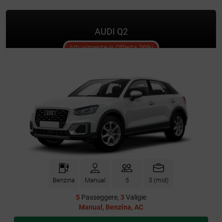
AUDI Q2
offer
Attualmente in Offerta
20%
!
Benzina
Manual
5
3 (mid)
5
Passeggere,
3
Valigie
Manual
,
Benzina
,
AC