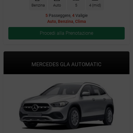
Benzina
Auto
5
4 (mid)
5
Passeggere,
4
Valigie
Auto
,
Benzina
,
Clima
Procedi alla Prenotazione
MERCEDES GLA AUTOMATIC