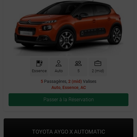
Essence
Auto
5
2 (mid)
5
Passagères,
2 (mid)
Valises
Auto
,
Essence
,
AC
Passer à la Réservation
TOYOTA AYGO X AUTOMATIC