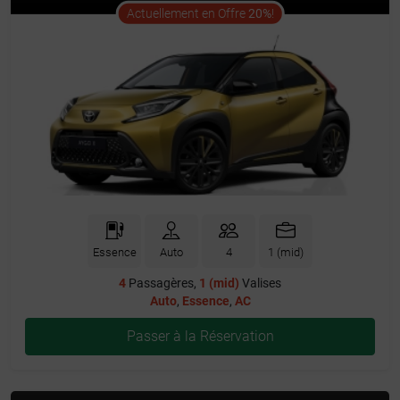
offer
Actuellement en Offre
20%
!
Essence
Auto
4
1 (mid)
4
Passagères,
1 (mid)
Valises
Auto
,
Essence
,
AC
Passer à la Réservation