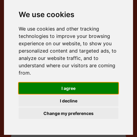
Livraison Gratuite à Domicile
We use cookies
Lieu de Livraison
We use cookies and other tracking
technologies to improve your browsing
Date de Livraison
experience on our website, to show you
personalized content and targeted ads, to
Heure Livraison
analyze our website traffic, and to
understand where our visitors are coming
from.
Lieu de Récupération
I agree
Date de Récupération
I decline
Change my preferences
Heure Récupération