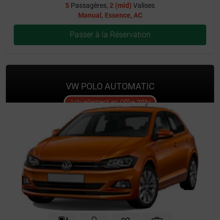
5
Passagères,
2 (mid)
Valises
Manual
,
Essence
,
AC
Passer à la Réservation
VW POLO AUTOMATIC
offer
Actuellement en Offre
20%
!