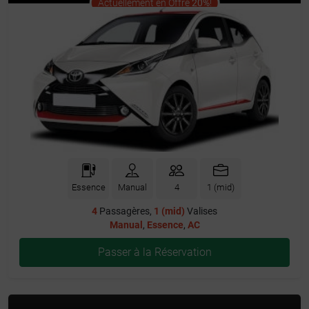
offer
Actuellement en Offre
20%
!
Essence
Manual
4
1 (mid)
4
Passagères,
1 (mid)
Valises
Manual
,
Essence
,
AC
Passer à la Réservation