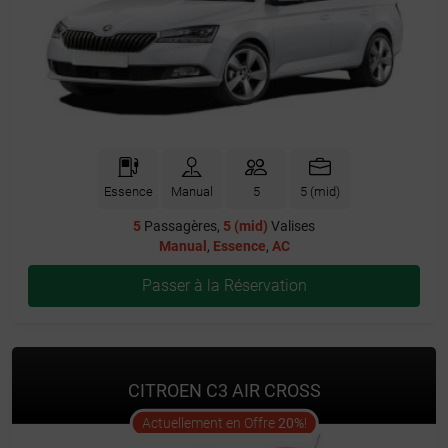
Essence
Manual
5
5 (mid)
5
Passagères,
5 (mid)
Valises
Manual
,
Essence
,
AC
Passer à la Réservation
CITROEN C3 AIR CROSS
offer
Actuellement en Offre
20%
!