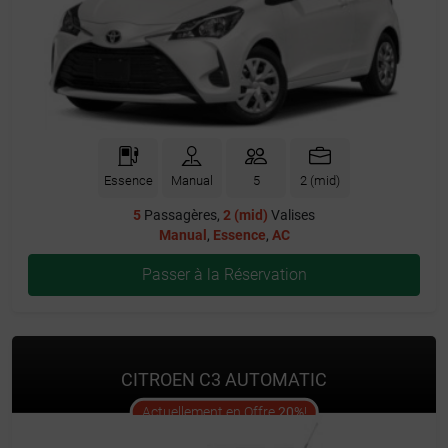
Essence
Manual
5
2 (mid)
5
Passagères,
2 (mid)
Valises
Manual
,
Essence
,
AC
Passer à la Réservation
CITROEN C3 AUTOMATIC
offer
Actuellement en Offre
20%
!