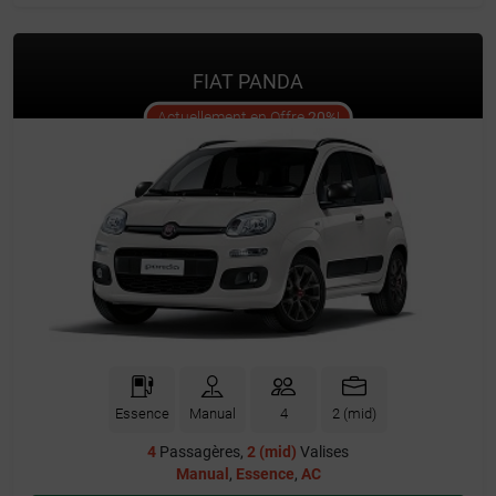
FIAT PANDA
offer
Actuellement en Offre
20%
!
Essence
Manual
4
2 (mid)
4
Passagères,
2 (mid)
Valises
Manual
,
Essence
,
AC