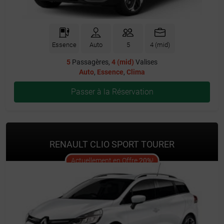
Essence
Auto
5
4 (mid)
5
Passagères,
4 (mid)
Valises
Auto
,
Essence
,
Clima
Passer à la Réservation
RENAULT CLIO SPORT TOURER
offer
Actuellement en Offre
20%
!