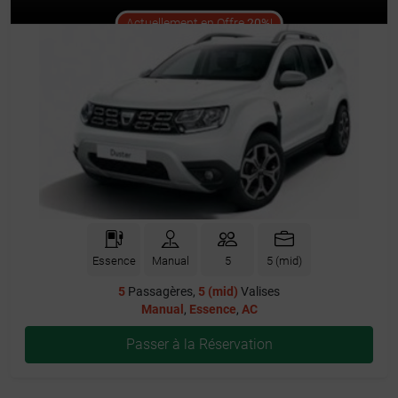
offer
Actuellement en Offre
20%
!
Essence
Manual
5
5 (mid)
5
Passagères,
5 (mid)
Valises
Manual
,
Essence
,
AC
Passer à la Réservation