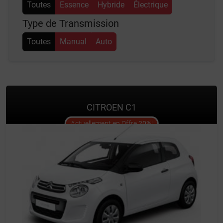
Toutes
Essence
Hybride
Électrique
Type de Transmission
Toutes
Manual
Auto
CITROEN C1
offer
Actuellement en Offre
20%
!