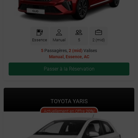
Essence
Manual
5
2 (mid)
5
Passagères,
2 (mid)
Valises
Manual
,
Essence
,
AC
Passer à la Réservation
TOYOTA YARIS
offer
Actuellement en Offre
20%
!