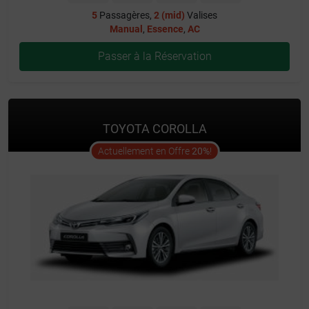
5
Passagères,
2 (mid)
Valises
Manual
,
Essence
,
AC
Passer à la Réservation
TOYOTA COROLLA
offer
Actuellement en Offre
20%
!