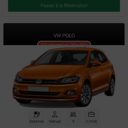
Passer à la Réservation
VW POLO
offer
Actuellement en Offre
20%
!
Essence
Manual
5
2 (mid)