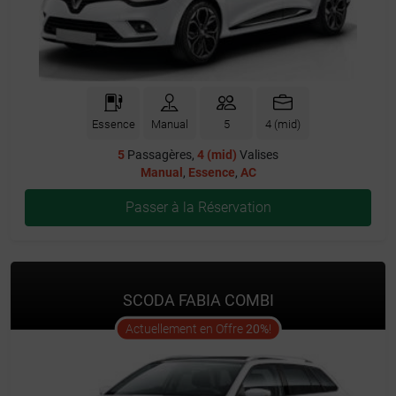
Essence
Manual
5
4 (mid)
5
Passagères,
4 (mid)
Valises
Manual
,
Essence
,
AC
Passer à la Réservation
SCODA FABIA COMBI
offer
Actuellement en Offre
20%
!