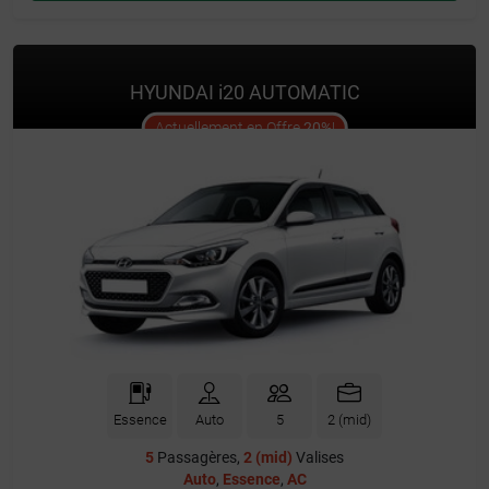
HYUNDAI i20 AUTOMATIC
offer
Actuellement en Offre
20%
!
Essence
Auto
5
2 (mid)
5
Passagères,
2 (mid)
Valises
Auto
,
Essence
,
AC