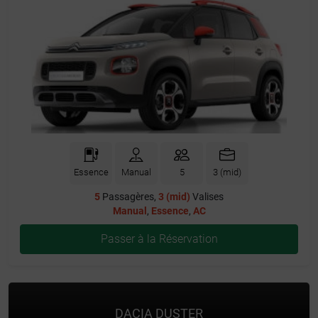
Essence
Manual
5
3 (mid)
5
Passagères,
3 (mid)
Valises
Manual
,
Essence
,
AC
Passer à la Réservation
DACIA DUSTER