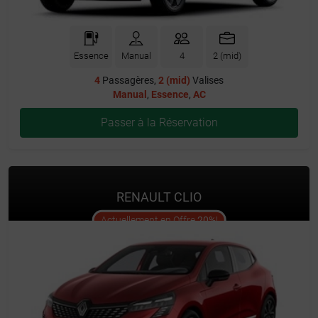
Essence
Manual
4
2 (mid)
4
Passagères,
2 (mid)
Valises
Manual
,
Essence
,
AC
Passer à la Réservation
RENAULT CLIO
offer
Actuellement en Offre
20%
!