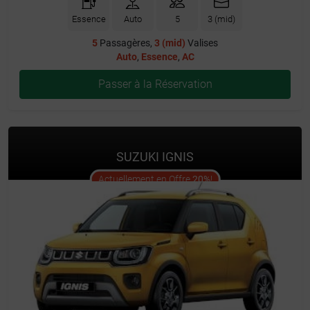
Essence
Auto
5
3 (mid)
5
Passagères,
3 (mid)
Valises
Auto
,
Essence
,
AC
Passer à la Réservation
SUZUKI IGNIS
offer
Actuellement en Offre
20%
!