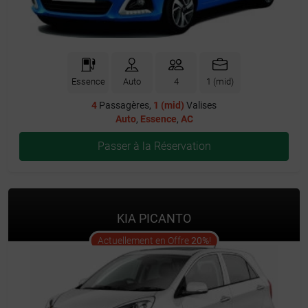
Essence
Auto
4
1 (mid)
4
Passagères,
1 (mid)
Valises
Auto
,
Essence
,
AC
Passer à la Réservation
KIA PICANTO
offer
Actuellement en Offre
20%
!