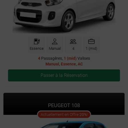
Essence
Manual
4
1 (mid)
4
Passagères,
1 (mid)
Valises
Manual
,
Essence
,
AC
Passer à la Réservation
PEUGEOT 108
offer
Actuellement en Offre
20%
!