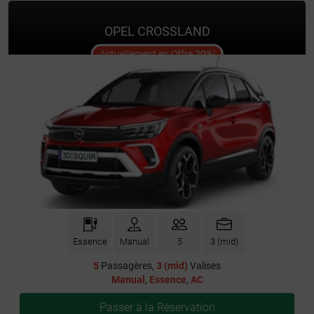
OPEL CROSSLAND
offer
Actuellement en Offre
20%
!
Essence
Manual
5
3 (mid)
5
Passagères,
3 (mid)
Valises
Manual
,
Essence
,
AC
Passer à la Réservation