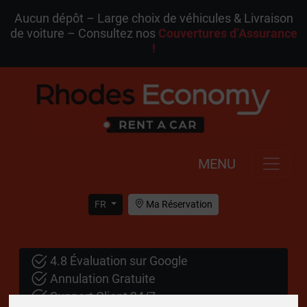
Aucun dépôt – Large choix de véhicules & Livraison
de voiture – Consultez nos
Couvertures d’Assurance
!
MENU
FR
Ma Réservation
4.8 Évaluation sur Google
Annulation Gratuite
Support Client 24/7