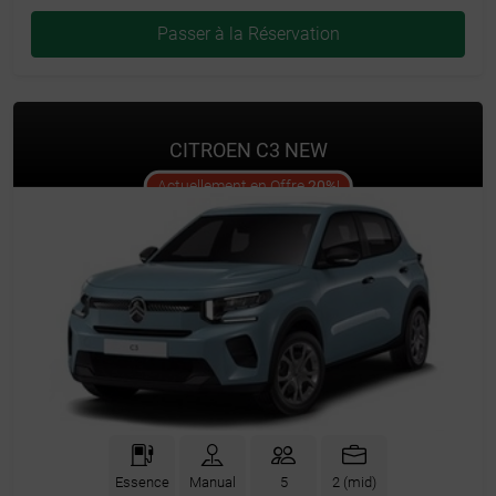
Passer à la Réservation
CITROEN C3 NEW
offer
Actuellement en Offre
20%
!
Essence
Manual
5
2 (mid)