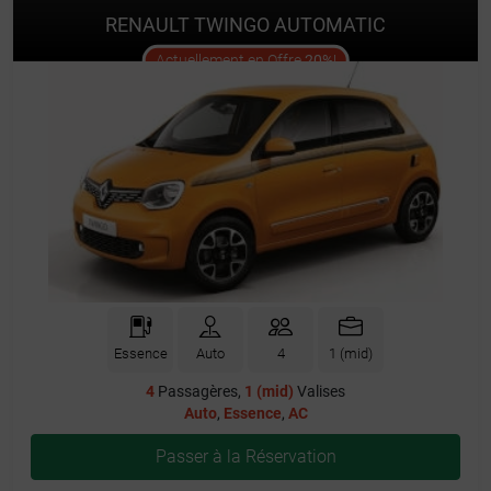
RENAULT TWINGO AUTOMATIC
offer
Actuellement en Offre
20%
!
Essence
Auto
4
1 (mid)
4
Passagères,
1 (mid)
Valises
Auto
,
Essence
,
AC
Passer à la Réservation