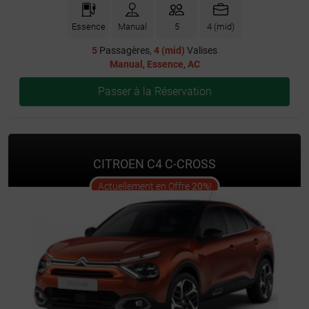
Essence
Manual
5
4 (mid)
5
Passagères,
4 (mid)
Valises
Manual
,
Essence
,
AC
Passer à la Réservation
CITROEN C4 C-CROSS
offer
Actuellement en Offre
20%
!