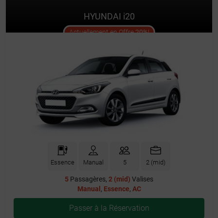
HYUNDAI i20
offer
Actuellement en Offre
20%
!
Essence
Manual
5
2 (mid)
5
Passagères,
2 (mid)
Valises
Manual
,
Essence
,
AC
Passer à la Réservation