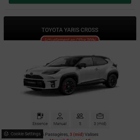
TOYOTA YARIS CROSS
offer
Actuellement en Offre
20%
!
Essence
Manual
5
3 (mid)
Cookie Settings
5
Passagères,
3 (mid)
Valises