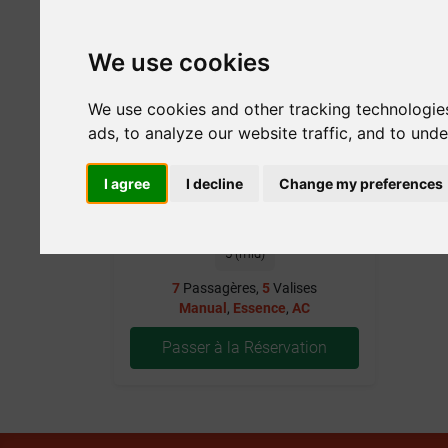
We use cookies
We use cookies and other tracking technologie
ads, to analyze our website traffic, and to und
I agree
I decline
Change my preferences
Essence
Manual
7
5 (mid)
7
Passagères,
5
Valises
Manual
,
Essence
,
AC
Passer à la Réservation