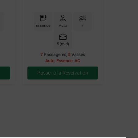
Essence
Auto
7
5 (mid)
7
Passagères,
5
Valises
Auto
,
Essence
,
AC
n
Passer à la Réservation