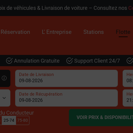
x de véhicules & Livraison de voiture – Consultez nos
C
Réservation
L' Entreprise
Stations
Flotte
Annulation Gratuite
Support Client 24/7
Date de Livraison
Heu
Date de Récupération
He
du Conducteur
VOIR PRIX & DISPONIBILI
4
25-74
75-80