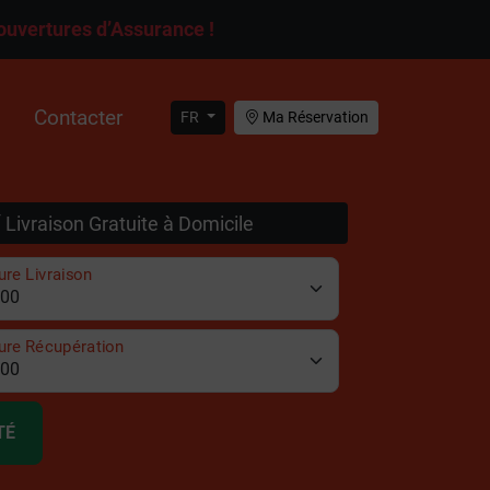
ouvertures d’Assurance !
Contacter
FR
Ma Réservation
Livraison Gratuite à Domicile
re Livraison
ure Récupération
TÉ