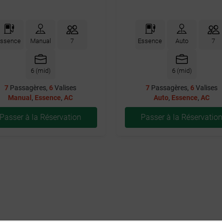
ssence
Manual
7
Essence
Auto
7
6 (mid)
6 (mid)
7
Passagères,
6
Valises
7
Passagères,
6
Valises
Manual
,
Essence
,
AC
Auto
,
Essence
,
AC
Passer à la Réservation
Passer à la Réservatio