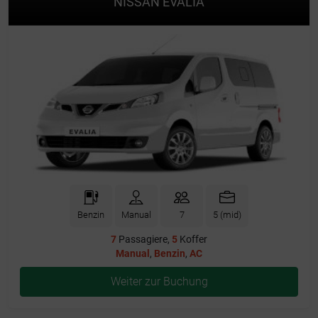
NISSAN EVALIA
Benzin
Manual
7
5 (mid)
7
Passagiere,
5
Koffer
Manual
,
Benzin
,
AC
Weiter zur Buchung