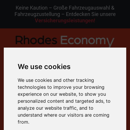
Keine Kaution – Große Fahrzeugauswahl &
Fahrzeugzustellung – Entdecken Sie unsere
Versicherungsleistungen!
We use cookies
MENU
We use cookies and other tracking
DE
Meine Buchung
technologies to improve your browsing
experience on our website, to show you
personalized content and targeted ads, to
analyze our website traffic, and to
4.8 Bewertung auf Google
understand where our visitors are coming
Kostenlose Stornierung
from.
24/7 Kundenservice