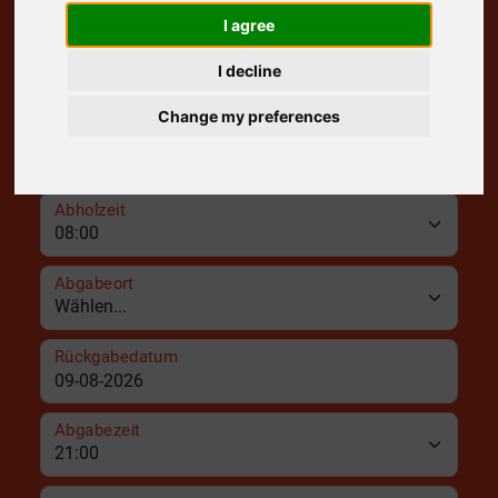
Kostenlose Lieferung an Ihre Tür
I agree
Abholort
I decline
Change my preferences
Abholdatum
Abholzeit
Abgabeort
Rückgabedatum
Abgabezeit