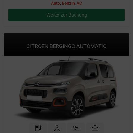
Auto
,
Benzin
,
AC
Weiter zur Buchung
CITROEN BERGINGO AUTOMATIC