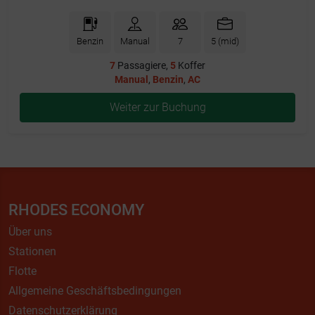
Benzin
Manual
7
5 (mid)
7
Passagiere,
5
Koffer
Manual
,
Benzin
,
AC
Weiter zur Buchung
RHODES ECONOMY
Über uns
Stationen
Flotte
Allgemeine Geschäftsbedingungen
Datenschutzerklärung