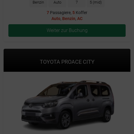
Benzin
Auto
7
5 (mid)
7
Passagiere,
5
Koffer
Auto
,
Benzin
,
AC
Weiter zur Buchung
TOYOTA PROACE CITY