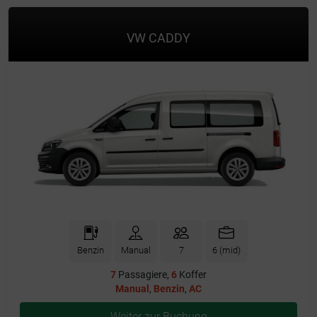
VW CADDY
Benzin
Manual
7
6 (mid)
7
Passagiere,
6
Koffer
Manual
,
Benzin
,
AC
Weiter zur Buchung