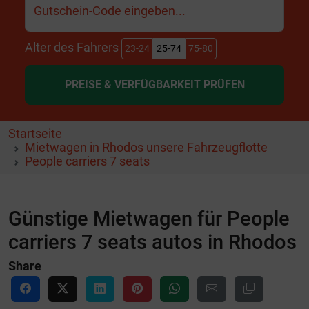
Gutschein-Code eingeben...
Alter des Fahrers
23-24
25-74
75-80
PREISE & VERFÜGBARKEIT PRÜFEN
Startseite
Mietwagen in Rhodos unsere Fahrzeugflotte
People carriers 7 seats
Günstige Mietwagen für People
carriers 7 seats autos in Rhodos
Share