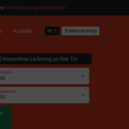
ere
Versicherungsleistungen!
e
Kontakt
DE
Meine Buchung
Kostenlose Lieferung an Ihre Tür
olzeit
gabezeit
IT