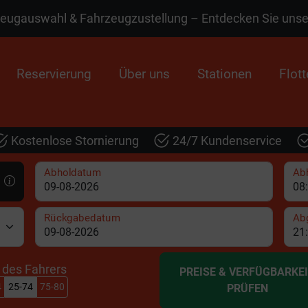
zeugauswahl & Fahrzeugzustellung – Entdecken Sie uns
Reservierung
Über uns
Stationen
Flott
Kostenlose Stornierung
24/7 Kundenservice
Abholdatum
Abh
Rückgabedatum
Ab
r des Fahrers
PREISE & VERFÜGBARKE
4
25-74
75-80
PRÜFEN