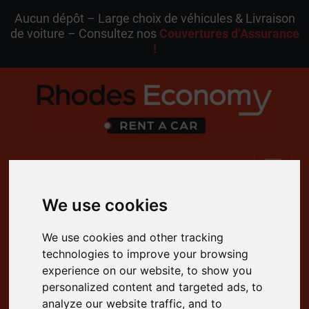
Aucun dépôt – Large choix de véhicules & Livraison
de voiture – Consultez nos
Couvertures d’Assurance
!
MENU
We use cookies
FR
Ma Réservation
We use cookies and other tracking
technologies to improve your browsing
4.8 Évaluation sur Google
experience on our website, to show you
Annulation Gratuite
personalized content and targeted ads, to
Support Client 24/7
analyze our website traffic, and to