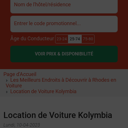
Nom de l'hôtel/résidence
Entrer le code promotionnel...
Âge du Conducteur
23-24
25-74
75-80
VOIR PRIX & DISPONIBILITÉ
Page d'Accueil
Les Meilleurs Endroits à Découvrir à Rhodes en
Voiture
Location de Voiture Kolymbia
Location de Voiture Kolymbia
Lundi, 10-04-2023