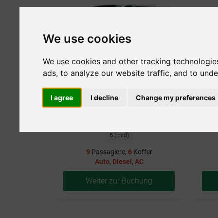
We use cookies
We use cookies and other tracking technologie
ads, to analyze our website traffic, and to und
I agree
I decline
Change my preferences
Diesel
Auto
9
6 (mid)
9
Passagiere,
6
Koffer
Auto
,
Diesel
,
AC
Weiter zur Buchung