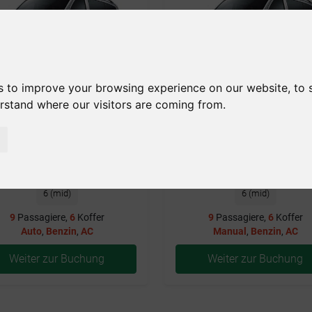
s to improve your browsing experience on our website, to
erstand where our visitors are coming from.
Benzin
Auto
9
Benzin
Manual
9
6 (mid)
6 (mid)
9
Passagiere,
6
Koffer
9
Passagiere,
6
Koffer
Auto
,
Benzin
,
AC
Manual
,
Benzin
,
AC
Weiter zur Buchung
Weiter zur Buchung