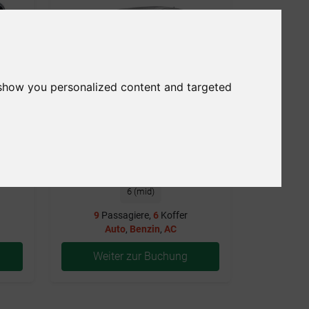
 show you personalized content and targeted
Benzin
Auto
9
6 (mid)
9
Passagiere,
6
Koffer
Auto
,
Benzin
,
AC
Weiter zur Buchung