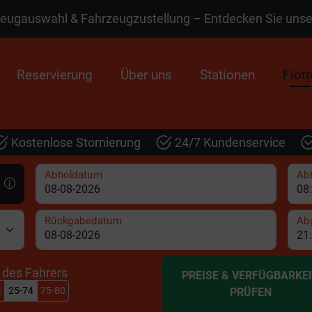
zeugauswahl & Fahrzeugzustellung – Entdecken Sie uns
Reservierung
Über uns
Stationen
Flott
Kostenlose Stornierung
24/7 Kundenservice
Abholdatum
Abh
Rückgabedatum
Ab
r des Fahrers
PREISE & VERFÜGBARKE
4
25-74
75-80
PRÜFEN