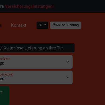
ere
Versicherungsleistungen!
e
Kontakt
DE
Meine Buchung
Kostenlose Lieferung an Ihre Tür
olzeit
gabezeit
IT