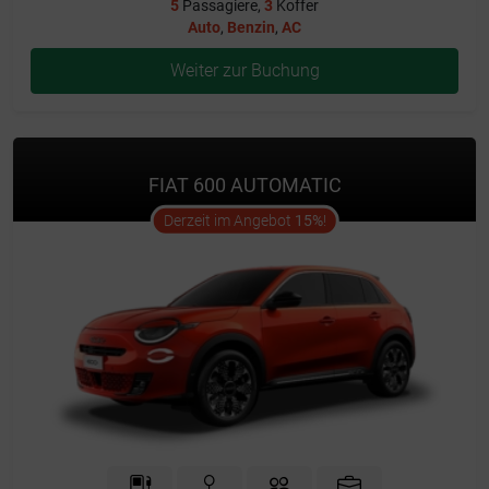
5
Passagiere,
3
Koffer
Auto
,
Benzin
,
AC
Weiter zur Buchung
FIAT 600 AUTOMATIC
offer
Derzeit im Angebot
15%
!