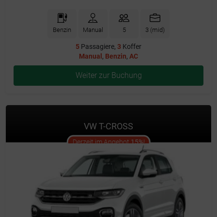
Benzin
Manual
5
3 (mid)
5
Passagiere,
3
Koffer
Manual
,
Benzin
,
AC
Weiter zur Buchung
VW T-CROSS
offer
Derzeit im Angebot
15%
!