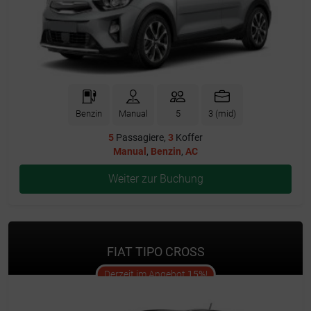
Benzin
Manual
5
3 (mid)
5
Passagiere,
3
Koffer
Manual
,
Benzin
,
AC
Weiter zur Buchung
FIAT TIPO CROSS
offer
Derzeit im Angebot
15%
!