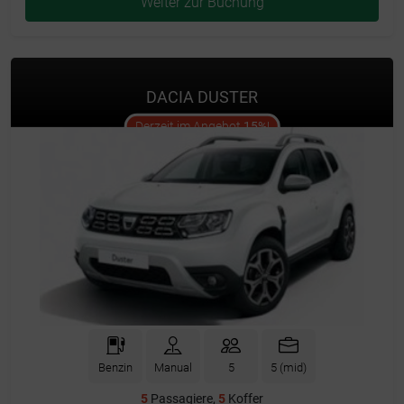
Weiter zur Buchung
DACIA DUSTER
offer
Derzeit im Angebot
15%
!
Benzin
Manual
5
5 (mid)
5
Passagiere,
5
Koffer