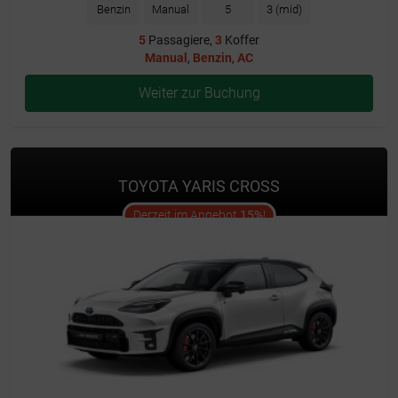
Benzin
Manual
5
3 (mid)
5
Passagiere,
3
Koffer
Manual
,
Benzin
,
AC
Weiter zur Buchung
TOYOTA YARIS CROSS
offer
Derzeit im Angebot
15%
!