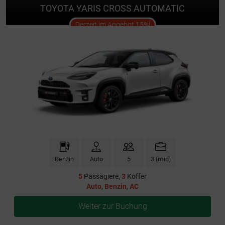
TOYOTA YARIS CROSS AUTOMATIC
offer
Derzeit im Angebot
15%
!
Benzin
Auto
5
3 (mid)
5
Passagiere,
3
Koffer
Auto
,
Benzin
,
AC
Weiter zur Buchung