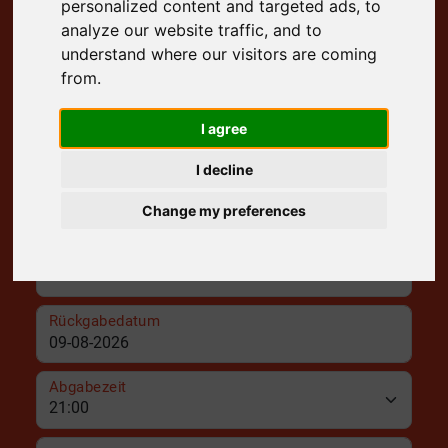
personalized content and targeted ads, to
Kostenlose Lieferung an Ihre Tür
analyze our website traffic, and to
understand where our visitors are coming
Abholort
from.
Abholdatum
I agree
I decline
Abholzeit
Change my preferences
Abgabeort
Rückgabedatum
Abgabezeit