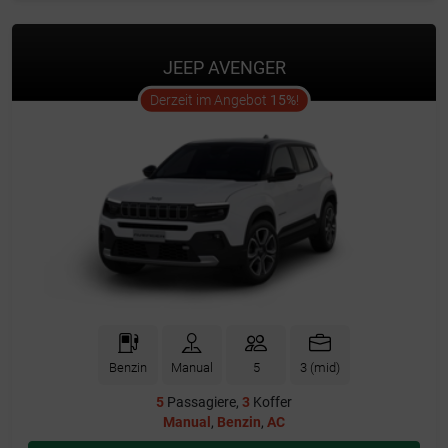
JEEP AVENGER
offer
Derzeit im Angebot
15%
!
Benzin
Manual
5
3 (mid)
5
Passagiere,
3
Koffer
Manual
,
Benzin
,
AC