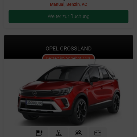
Manual
,
Benzin
,
AC
Weiter zur Buchung
OPEL CROSSLAND
offer
Derzeit im Angebot
15%
!