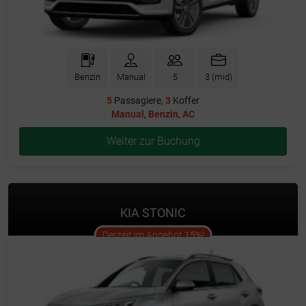
Benzin
Manual
5
3 (mid)
5
Passagiere,
3
Koffer
Manual
,
Benzin
,
AC
Weiter zur Buchung
KIA STONIC
offer
Derzeit im Angebot
15%
!