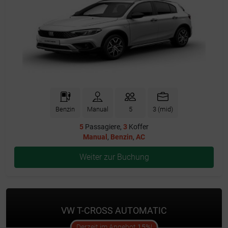
Benzin
Manual
5
3 (mid)
5
Passagiere,
3
Koffer
Manual
,
Benzin
,
AC
Weiter zur Buchung
VW T-CROSS AUTOMATIC
offer
Derzeit im Angebot
15%
!