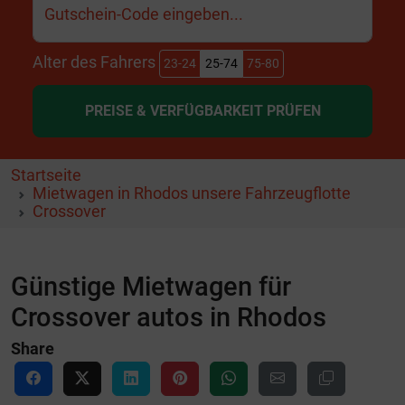
Gutschein-Code eingeben...
Alter des Fahrers
23-24
25-74
75-80
PREISE & VERFÜGBARKEIT PRÜFEN
Startseite
Mietwagen in Rhodos unsere Fahrzeugflotte
Crossover
Günstige Mietwagen für
Crossover autos in Rhodos
Share