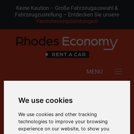
Keine Kaution – Große Fahrzeugauswahl &
Fahrzeugzustellung – Entdecken Sie unsere
Versicherungsleistungen!
MENU
DE
Meine Buchung
We use cookies
4.8 Bewertung auf Google
We use cookies and other tracking
technologies to improve your browsing
Kostenlose Stornierung
experience on our website, to show you
24/7 Kundenservice