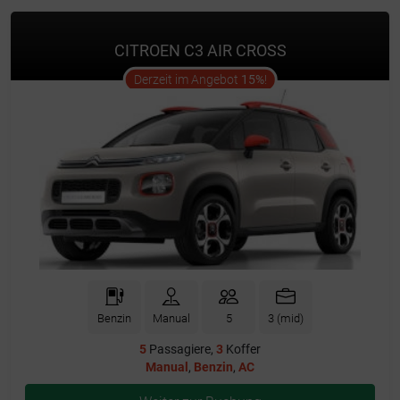
CITROEN C3 AIR CROSS
offer
Derzeit im Angebot
15%
!
Benzin
Manual
5
3 (mid)
5
Passagiere,
3
Koffer
Manual
,
Benzin
,
AC