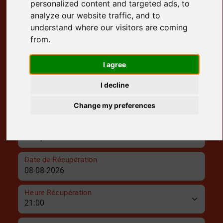
personalized content and targeted ads, to
4.8 Note Google
analyze our website traffic, and to
understand where our visitors are coming
Lieu de Livraison
from.
Date de Livraison
I agree
I decline
Heure Livraison
Change my preferences
Lieu de Récupération
Date de Récupération
Heure Récupération