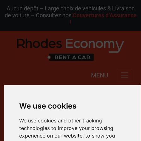
Aucun dépôt – Large choix de véhicules & Livraison
de voiture – Consultez nos
Couvertures d’Assurance
!
MENU
FR
Ma Réservation
We use cookies
Aucun Dépôt Requis
We use cookies and other tracking
Sans Carte de Crédit
technologies to improve your browsing
experience on our website, to show you
Paiement à l’Arrivée
FDW Inclus