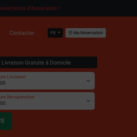
ouvertures d’Assurance !
Contacter
FR
Ma Réservation
Livraison Gratuite à Domicile
re Livraison
ure Récupération
TÉ