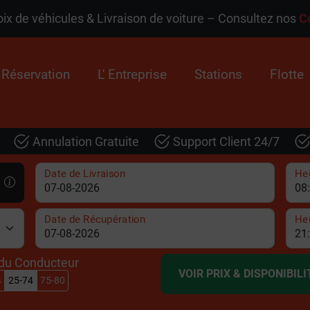
x de véhicules & Livraison de voiture – Consultez nos
C
Réservation
L' Entreprise
Stations
Flotte
Annulation Gratuite
Support Client 24/7
Date de Livraison
Heu
Date de Récupération
He
du Conducteur
VOIR PRIX & DISPONIBILI
4
25-74
75-80